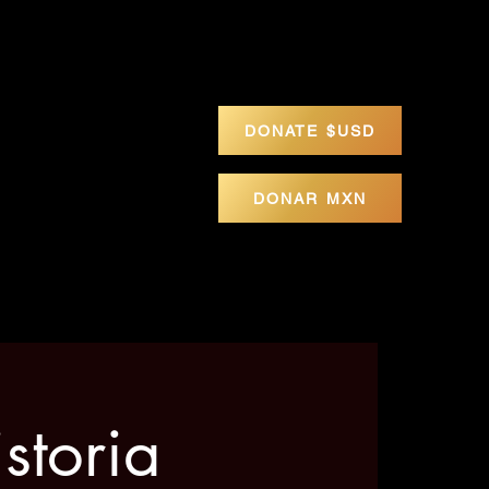
icio
Calendario
La Stupa
Contacto
DONATE $USD
DONAR MXN
storia