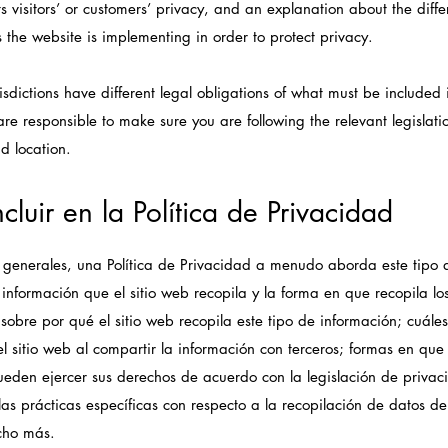
ts visitors’ or customers’ privacy, and an explanation about the diffe
the website is implementing in order to protect privacy.
risdictions have different legal obligations of what must be included 
are responsible to make sure you are following the relevant legislati
nd location.
cluir en la Política de Privacidad
 generales, una Política de Privacidad a menudo aborda este tipo 
e información que el sitio web recopila y la forma en que recopila lo
 sobre por qué el sitio web recopila este tipo de información; cuáles
el sitio web al compartir la información con terceros; formas en que 
pueden ejercer sus derechos de acuerdo con la legislación de priva
 las prácticas específicas con respecto a la recopilación de datos d
cho más.