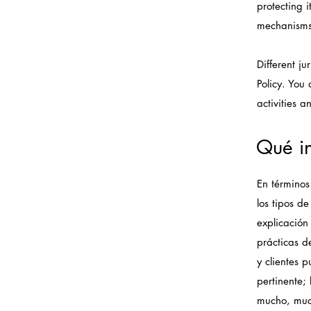
protecting i
mechanisms 
Different ju
Policy. You 
activities a
Qué in
En términos
los tipos d
explicación
prácticas d
y clientes 
pertinente;
mucho, mu