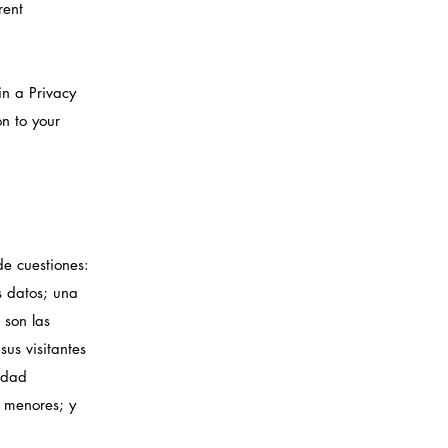
rent
in a Privacy
on to your
de cuestiones:
s datos; una
 son las
sus visitantes
cidad
e menores; y