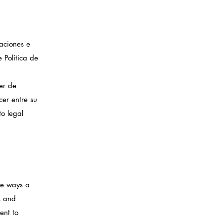
aciones e
 Política de
er de
cer entre su
o legal
the ways a
s and
ent to