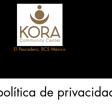
In
El Pescadero, BCS
México
política de privacida