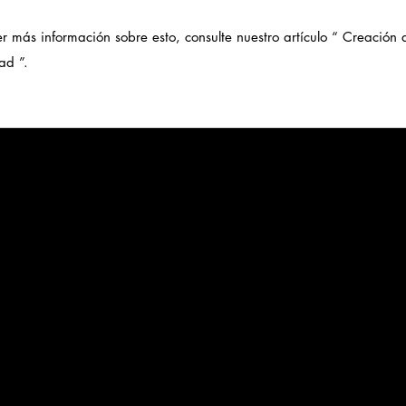
r más información sobre esto, consulte nuestro artículo “
Creación d
dad
”.
rabaja.org