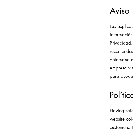
Aviso 
Las explica
información
Privacidad.
recomendac
antemano cu
empresa y s
para ayudar
Políti
Having said
website coll
customers. 