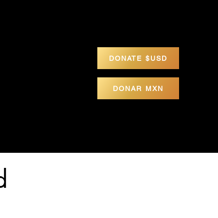
icio
Calendario
La Stupa
Contacto
DONATE $USD
DONAR MXN
d